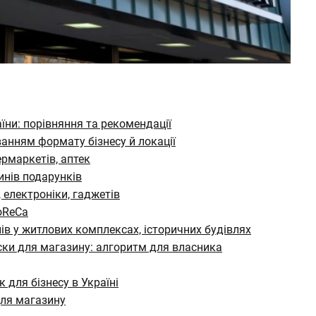
їни: порівняння та рекомендації
ванням формату бізнесу й локації
ермаркетів, аптек
зинів подарунків
, електроніки, гаджетів
HoReCa
ів у житлових комплексах, історичних будівлях
ски для магазину: алгоритм для власника
 для бізнесу в Україні
для магазину