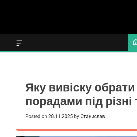
S
k
i
p
t
o
O
c
f
o
f
c
n
a
t
n
e
v
Яку вивіску обрати
n
a
s
t
порадами під різні 
W
i
d
Posted on
28.11.2025
by
Станислав
g
e
t