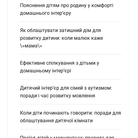
Пояснення дітям про родину у комфорті
домашнього інтер’єру
Як облаштувати затишний дім для
розвитку дитини: коли малюк каже
\»мама\»
Ефективне спілкування з дітьми у
домашньому інтер’єрі
Дитячий інтер’єр для сімей з аутизмом:
поради і час розвитку мовлення
Коли діти починають говорити: поради для
облаштування дитячої кімнати
Проїзд дітей у маршрутках: правила для