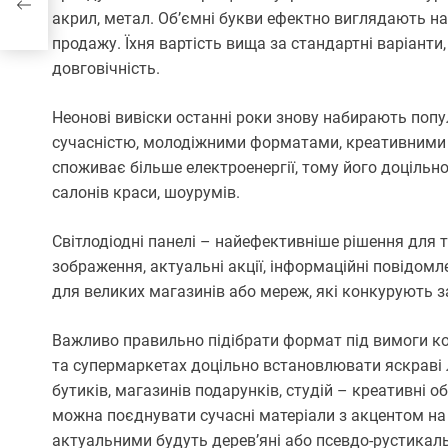
акрил, метал. Об’ємні букви ефектно виглядають на
продажу. Їхня вартість вища за стандартні варіанти
довговічність.
Неонові вивіски останні роки знову набирають поп
сучасністю, молодіжними форматами, креативними 
споживає більше електроенергії, тому його доцільн
салонів краси, шоурумів.
Світлодіодні панелі – найефективніше рішення для т
зображення, актуальні акції, інформаційні повідомл
для великих магазинів або мереж, які конкурують за
Важливо правильно підібрати формат під вимоги ко
та супермаркетах доцільно встановлювати яскраві л
бутиків, магазинів подарунків, студій – креативні о
можна поєднувати сучасні матеріали з акцентом на б
актуальними будуть дерев’яні або псевдо-рустикаль