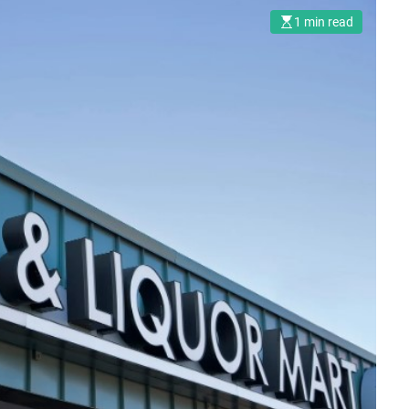
o
1 min read
m
.
u
a