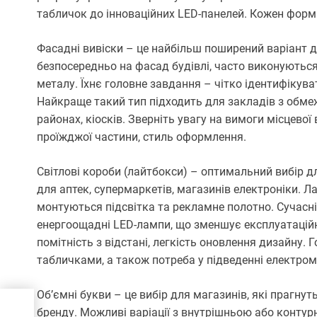
табличок до інноваційних LED-панелей. Кожен формат
Фасадні вивіски – це найбільш поширений варіант д
безпосередньо на фасад будівлі, часто виконуються 
металу. Їхнє головне завдання – чітко ідентифікув
Найкраще такий тип підходить для закладів з обме
районах, кіосків. Зверніть увагу на вимоги місцевої
проїжджої частини, стиль оформлення.
Світлові короби (лайтбокси) – оптимальний вибір д
для аптек, супермаркетів, магазинів електроніки. Л
монтуються підсвітка та рекламне полотно. Сучасн
енергоощадні LED-лампи, що зменшує експлуатаційні
помітність з відстані, легкість оновлення дизайну.
табличками, а також потреба у підведенні електром
Об’ємні букви – це вибір для магазинів, які прагнут
блі:
бренду. Можливі варіації з внутрішньою або контур
і