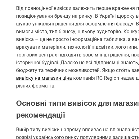
Від повноцінної вивіски залежить перше враження пр
позиціонування бренду на ринку. В Україні щороку 
шукає унікальні рішення для оформлення фасаду. Ви
вимоги міста, тип бізнесу, цільову аудиторію. Конку
вивіска – це не просто інформаційна табличка, а 
врахувати матеріали, технології підсвітки, логотипи
торгових центрах підходять зовсім інші рішення, н
історичної будівлі. Далеко не всі підприємці знают
бюджету та технічних можливостей. Якщо стоїть за
вивіску на магазин ціна
компанія RG Region надає ш
різних форматів.
Основні типи вивісок для магази
рекомендації
Вибір типу вивіски напряму впливає на впізнаваність
розрізі українського ринку популярними залишаютьс