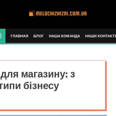
m
e
l
ГЛАВНАЯ
БЛОГ
НАША КОМАНДА
НАШИ КОНТАКТ
o
c
h
i
z
 для магазину: з
h
i
типи бізнесу
z
n
i
.
c