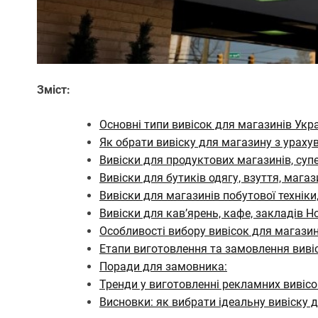
Зміст:
Основні типи вивісок для магазинів Укра
Як обрати вивіску для магазину з ураху
Вивіски для продуктових магазинів, суп
Вивіски для бутиків одягу, взуття, мага
Вивіски для магазинів побутової техніки
Вивіски для кав’ярень, кафе, закладів 
Особливості вибору вивісок для магазин
Етапи виготовлення та замовлення виві
Поради для замовника:
Тренди у виготовленні рекламних вивісок
Висновки: як вибрати ідеальну вивіску 