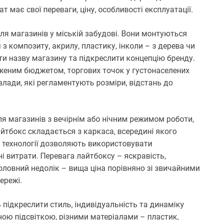
 має свої переваги, ціну, особливості експлуатації.
ля магазинів у міській забудові. Вони монтуються
з композиту, акрилу, пластику, інколи – з дерева чи
ати назву магазину та підкреслити концепцію бренду.
женим бюджетом, торгових точок у густонаселених
 влади, які регламентують розміри, відстань до
ля магазинів з вечірнім або нічним режимом роботи,
айтбокс складається з каркаса, всередині якого
і технології дозволяють використовувати
 витрати. Перевага лайтбоксу – яскравість,
 Головний недолік – вища ціна порівняно зі звичайними
ережі.
ь підкреслити стиль, індивідуальність та динаміку
ною підсвіткою, різними матеріалами – пластик,