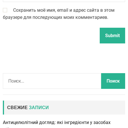
Сохранить моё имя, email и адрес сайта в этом
браузере для последующих моих комментариев.
Н
а
й
т
и
СВЕЖИЕ
ЗАПИСИ
:
Антицелюлітний догляд: які інгредієнти у засобах