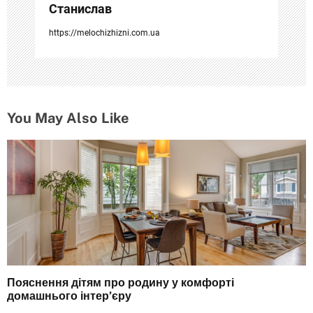
с
Станислав
я
https://melochizhizni.com.ua
м
You May Also Like
Пояснення дітям про родину у комфорті
домашнього інтер’єру