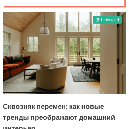
o
года
m
.
1 min read
u
a
Сквозняк перемен: как новые
тренды преображают домашний
интерьер