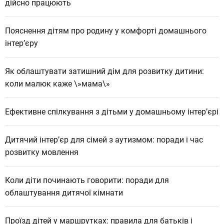
дійсно працюють
Пояснення дітям про родину у комфорті домашнього
інтер’єру
Як облаштувати затишний дім для розвитку дитини:
коли малюк каже \»мама\»
Ефективне спілкування з дітьми у домашньому інтер’єрі
Дитячий інтер’єр для сімей з аутизмом: поради і час
розвитку мовлення
Коли діти починають говорити: поради для
облаштування дитячої кімнати
Проїзд дітей у маршрутках: правила для батьків і