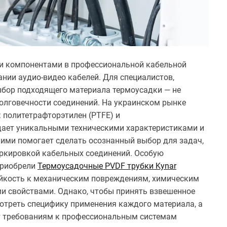
и компонентами в профессиональной кабельной
нии аудио-видео кабелей. Для специалистов,
бор подходящего материала термоусадки — не
долговечности соединений. На украинском рынке
 политетрафторэтилен (PTFE) и
дает уникальными техническими характеристиками и
ими помогает сделать осознанный выбор для задач,
аркировкой кабельных соединений. Особую
приобрели
Термоусадочные PVDF трубки Kynar
йкость к механическим повреждениям, химическим
 свойствами. Однако, чтобы принять взвешенное
отреть специфику применения каждого материала, а
ют требованиям к профессиональным системам