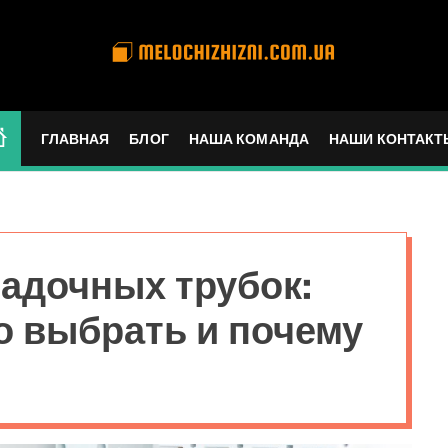
m
e
l
ГЛАВНАЯ
БЛОГ
НАША КОМАНДА
НАШИ КОНТАКТ
o
c
h
i
z
адочных трубок:
h
i
о выбрать и почему
z
n
i
.
c