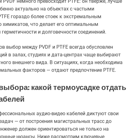
 PVDF немного превосходит PTFE: он тверже, лучше
бенно актуально на объектах с частыми
PTFE гораздо более стоек к экстремальным
 химикатов, что делает его оптимальным
 герметичности и долговечности соединений.
ов выбор между PVDF и PTFE всегда обусловлен
ий в залах, студиях и дата-центрах чаще выбирают
ного внешнего вида. В ситуациях, когда необходима
емальных факторов — отдают предпочтение PTFE.
 выбора: какой термоусадке отдать
кабелей
фессиональных аудио-видео кабелей диктуют свои
задач — от построения магистральных трасс до
нженер должен ориентироваться не только на
ционные нюансы. Ниже рассмотрим ключевые