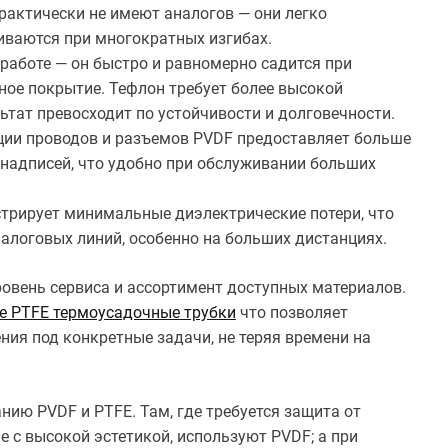
практически не имеют аналогов — они легко
иваются при многократных изгибах.
 работе — он быстро и равномерно садится при
тное покрытие. Тефлон требует более высокой
ьтат превосходит по устойчивости и долговечности.
ции проводов и разъемов PVDF предоставляет больше
 надписей, что удобно при обслуживании больших
трирует минимальные диэлектрические потери, что
алоговых линий, особенно на больших дистанциях.
ровень сервиса и ассортимент доступных материалов.
е PTFE термоусадочные трубки
что позволяет
ия под конкретные задачи, не теряя времени на
ию PVDF и PTFE. Там, где требуется защита от
 с высокой эстетикой, используют PVDF; а при