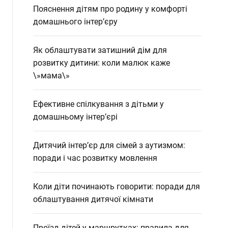
Пояснення дітям про родину у комфорті
домашнього інтер’єру
Як облаштувати затишний дім для
розвитку дитини: коли малюк каже
\»мама\»
Ефективне спілкування з дітьми у
домашньому інтер’єрі
Дитячий інтер’єр для сімей з аутизмом:
поради і час розвитку мовлення
Коли діти починають говорити: поради для
облаштування дитячої кімнати
Проїзд дітей у маршрутках: правила для