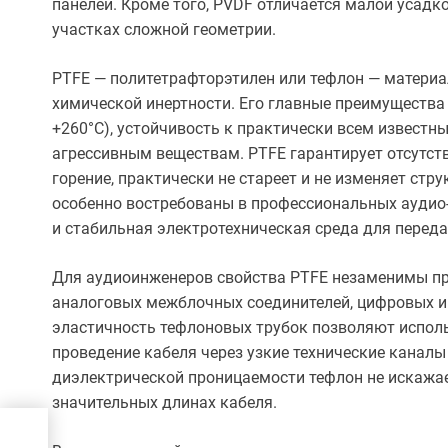
панелей. Кроме того, PVDF отличается малой усадко
участках сложной геометрии.
PTFE — политетрафторэтилен или тефлон — матери
химической инертности. Его главные преимущества
+260°C), устойчивость к практически всем известн
агрессивным веществам. PTFE гарантирует отсутств
горение, практически не стареет и не изменяет ст
особенно востребованы в профессиональных аудио-в
и стабильная электротехническая среда для переда
Для аудиоинженеров свойства PTFE незаменимы пр
аналоговых межблочных соединителей, цифровых ин
эластичность тефлоновых трубок позволяют исполь
проведение кабеля через узкие технические канал
диэлектрической проницаемости тефлон не искажае
значительных длинах кабеля.
оли