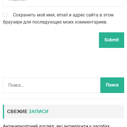
Сохранить моё имя, email и адрес сайта в этом
браузере для последующих моих комментариев.
Н
а
й
т
и
СВЕЖИЕ
ЗАПИСИ
:
Антицелюлітний догляд: які інгредієнти у засобах