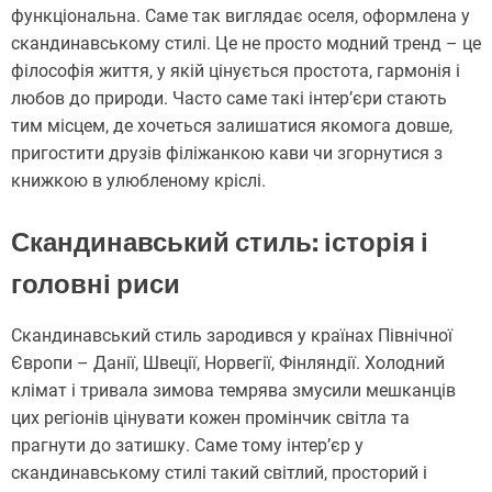
функціональна. Саме так виглядає оселя, оформлена у
скандинавському стилі. Це не просто модний тренд – це
філософія життя, у якій цінується простота, гармонія і
любов до природи. Часто саме такі інтер’єри стають
тим місцем, де хочеться залишатися якомога довше,
пригостити друзів філіжанкою кави чи згорнутися з
книжкою в улюбленому кріслі.
Скандинавський стиль: історія і
головні риси
Скандинавський стиль зародився у країнах Північної
Європи – Данії, Швеції, Норвегії, Фінляндії. Холодний
клімат і тривала зимова темрява змусили мешканців
цих регіонів цінувати кожен промінчик світла та
прагнути до затишку. Саме тому інтер’єр у
скандинавському стилі такий світлий, просторий і