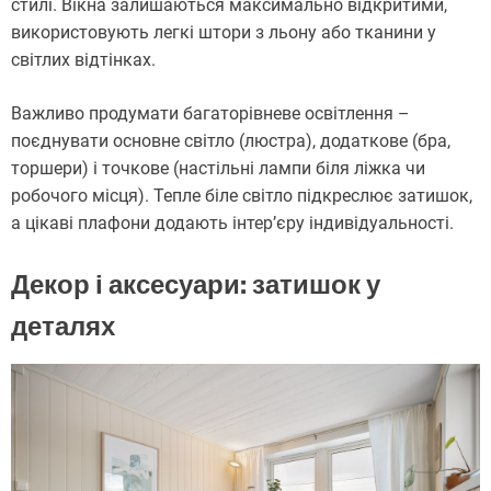
стилі. Вікна залишаються максимально відкритими,
використовують легкі штори з льону або тканини у
світлих відтінках.
Важливо продумати багаторівневе освітлення –
поєднувати основне світло (люстра), додаткове (бра,
торшери) і точкове (настільні лампи біля ліжка чи
робочого місця). Тепле біле світло підкреслює затишок,
а цікаві плафони додають інтер’єру індивідуальності.
Декор і аксесуари: затишок у
деталях