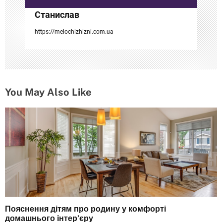
с
Станислав
я
https://melochizhizni.com.ua
м
You May Also Like
Пояснення дітям про родину у комфорті
домашнього інтер’єру