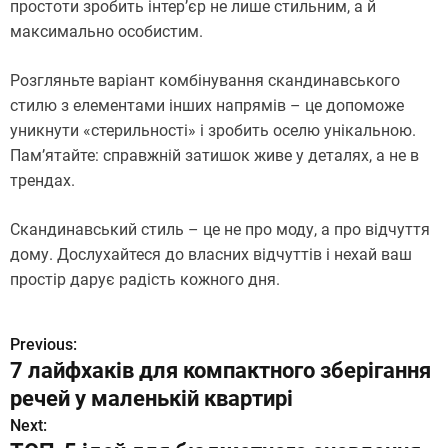
простоти зробить інтер’єр не лише стильним, а й
максимально особистим.
Розгляньте варіант комбінування скандинавського
стилю з елементами інших напрямів – це допоможе
уникнути «стерильності» і зробить оселю унікальною.
Пам’ятайте: справжній затишок живе у деталях, а не в
трендах.
Скандинавський стиль – це не про моду, а про відчуття
дому. Дослухайтеся до власних відчуттів і нехай ваш
простір дарує радість кожного дня.
Previous:
Н
7 лайфхаків для компактного зберігання
а
речей у маленькій квартирі
в
Next: