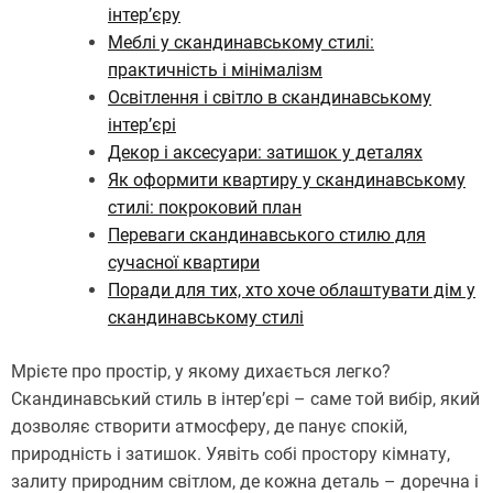
інтер’єру
Меблі у скандинавському стилі:
практичність і мінімалізм
Освітлення і світло в скандинавському
інтер’єрі
Декор і аксесуари: затишок у деталях
Як оформити квартиру у скандинавському
стилі: покроковий план
Переваги скандинавського стилю для
сучасної квартири
Поради для тих, хто хоче облаштувати дім у
скандинавському стилі
Мрієте про простір, у якому дихається легко?
Скандинавський стиль в інтер’єрі – саме той вибір, який
дозволяє створити атмосферу, де панує спокій,
природність і затишок. Уявіть собі простору кімнату,
залиту природним світлом, де кожна деталь – доречна і