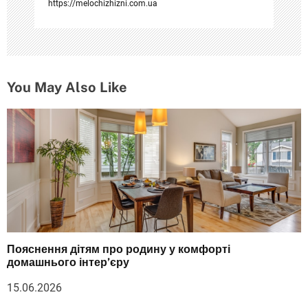
я
https://melochizhizni.com.ua
м
You May Also Like
Пояснення дітям про родину у комфорті
домашнього інтер’єру
15.06.2026