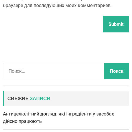
браузере для последующих моих комментариев.
Н
а
й
т
и
СВЕЖИЕ
ЗАПИСИ
:
Антицелюлітний догляд: які інгредієнти у засобах
дійсно працюють