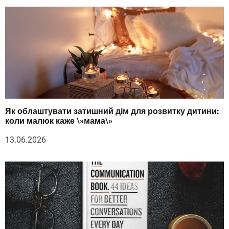
Як облаштувати затишний дім для розвитку дитини:
коли малюк каже \»мама\»
13.06.2026