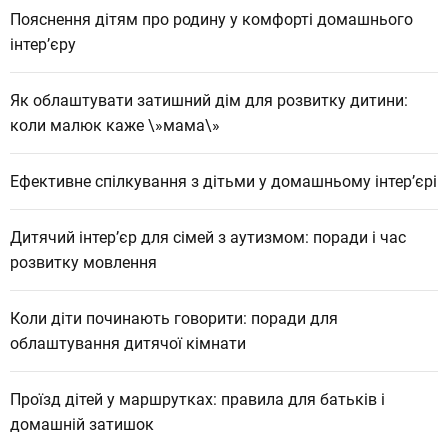
Пояснення дітям про родину у комфорті домашнього
інтер’єру
Як облаштувати затишний дім для розвитку дитини:
коли малюк каже \»мама\»
Ефективне спілкування з дітьми у домашньому інтер’єрі
Дитячий інтер’єр для сімей з аутизмом: поради і час
розвитку мовлення
Коли діти починають говорити: поради для
облаштування дитячої кімнати
Проїзд дітей у маршрутках: правила для батьків і
домашній затишок