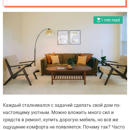
o
было уютно
m
.
1 min read
u
a
Каждый сталкивался с задачей сделать свой дом по-
настоящему уютным. Можно вложить много сил и
средств в ремонт, купить дорогую мебель, но всё же
ощущение комфорта не появляется. Почему так? Часто