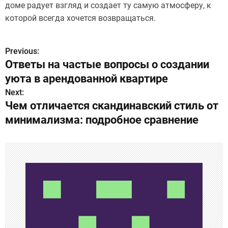
доме радует взгляд и создает ту самую атмосферу, к
которой всегда хочется возвращаться.
Previous:
Н
Ответы на частые вопросы о создании
а
уюта в арендованной квартире
в
Next:
Чем отличается скандинавский стиль от
и
минимализма: подробное сравнение
г
а
ц
и
я