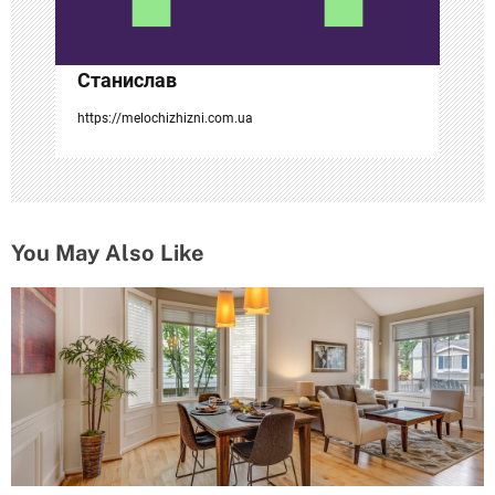
и
с
Станислав
я
https://melochizhizni.com.ua
м
You May Also Like