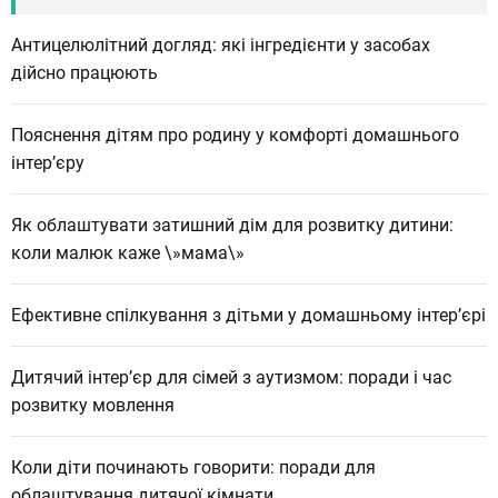
:
Антицелюлітний догляд: які інгредієнти у засобах
дійсно працюють
Пояснення дітям про родину у комфорті домашнього
інтер’єру
Як облаштувати затишний дім для розвитку дитини:
коли малюк каже \»мама\»
Ефективне спілкування з дітьми у домашньому інтер’єрі
Дитячий інтер’єр для сімей з аутизмом: поради і час
розвитку мовлення
Коли діти починають говорити: поради для
облаштування дитячої кімнати