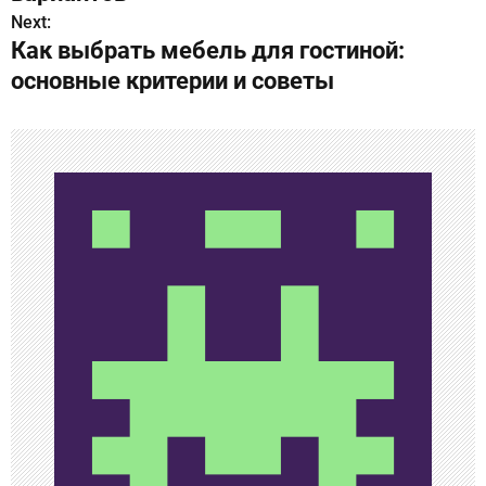
Next:
и
Как выбрать мебель для гостиной:
г
основные критерии и советы
а
ц
и
я
п
о
з
а
п