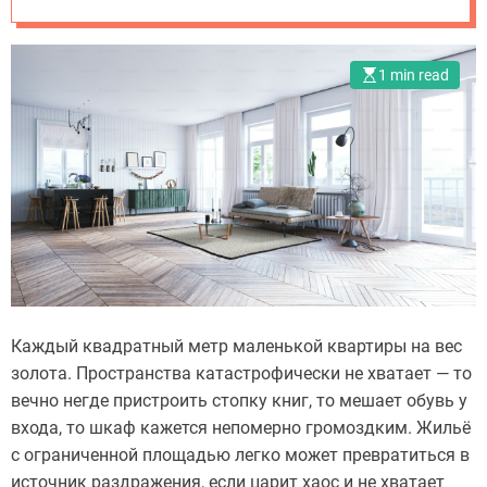
o
квартире
m
.
1 min read
u
a
Каждый квадратный метр маленькой квартиры на вес
золота. Пространства катастрофически не хватает — то
вечно негде пристроить стопку книг, то мешает обувь у
входа, то шкаф кажется непомерно громоздким. Жильё
с ограниченной площадью легко может превратиться в
источник раздражения, если царит хаос и не хватает