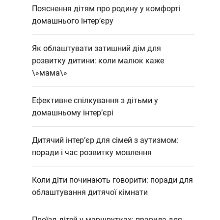
Пояснення дітям про родину у комфорті
домашнього інтер’єру
Як облаштувати затишний дім для
розвитку дитини: коли малюк каже
\»мама\»
Ефективне спілкування з дітьми у
домашньому інтер’єрі
Дитячий інтер’єр для сімей з аутизмом:
поради і час розвитку мовлення
Коли діти починають говорити: поради для
облаштування дитячої кімнати
Проїзд дітей у маршрутках: правила для