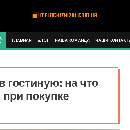
m
e
l
ГЛАВНАЯ
БЛОГ
НАША КОМАНДА
НАШИ КОНТАКТ
o
c
h
i
z
в гостиную: на что
h
i
 при покупке
z
n
i
.
c