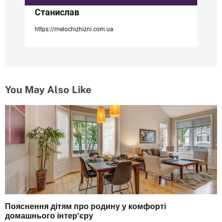
Станислав
я
https://melochizhizni.com.ua
м
You May Also Like
Пояснення дітям про родину у комфорті
домашнього інтер’єру