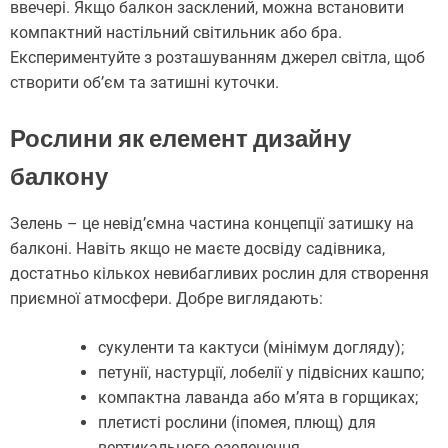
ввечері. Якщо балкон засклений, можна встановити
компактний настільний світильник або бра.
Експериментуйте з розташуванням джерел світла, щоб
створити об’єм та затишні куточки.
Рослини як елемент дизайну
балкону
Зелень – це невід’ємна частина концепції затишку на
балконі. Навіть якщо не маєте досвіду садівника,
достатньо кількох невибагливих рослин для створення
приємної атмосфери. Добре виглядають:
сукуленти та кактуси (мінімум догляду);
петунії, настурції, лобелії у підвісних кашпо;
компактна лаванда або м’ята в горщиках;
плетисті рослини (іпомея, плющ) для
вертикального озеленення.