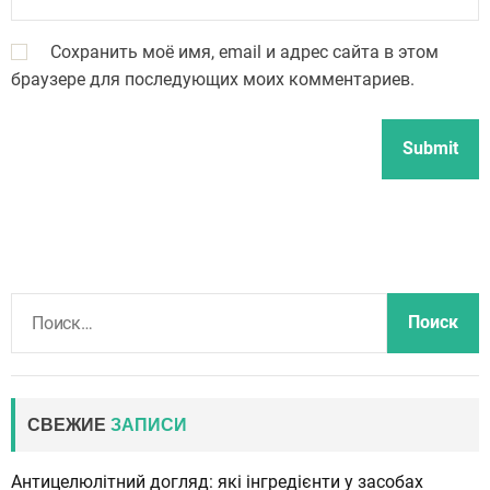
Сохранить моё имя, email и адрес сайта в этом
браузере для последующих моих комментариев.
Н
а
й
т
и
СВЕЖИЕ
ЗАПИСИ
:
Антицелюлітний догляд: які інгредієнти у засобах