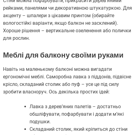
Стіни можна пофарбувати, прикрасити дерев’яними
рейками, панелями чи декоративною штукатуркою. Для
акценту – шпалери з цікавим принтом (обирайте
вологостійкі варіанти, якщо балкон не засклений).
Хороше рішення – вертикальне озеленення або полички
для рослин.
Меблі для балкону своїми руками
Навіть на маленькому балконі можна вигадати
ергономічні меблі. Саморобна лавка з піддонів, підвісне
крісло, складаний столик або пуф – усе це під силу
зробити власноруч. Ось декілька простих ідей:
Лавка з дерев’яних палетів – достатньо
обшліфувати, пофарбувати і додати м’які
подушки.
Складаний столик, який кріпиться до стіни