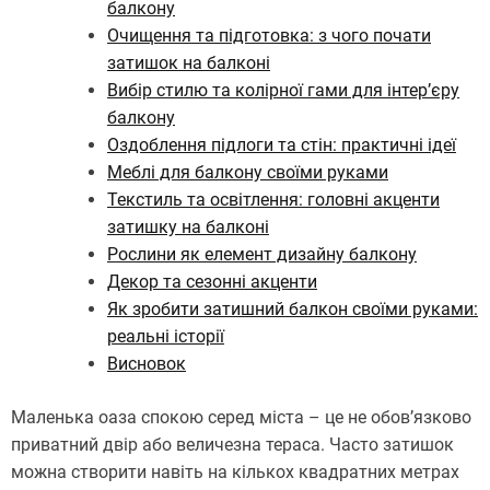
балкону
Очищення та підготовка: з чого почати
затишок на балконі
Вибір стилю та колірної гами для інтер’єру
балкону
Оздоблення підлоги та стін: практичні ідеї
Меблі для балкону своїми руками
Текстиль та освітлення: головні акценти
затишку на балконі
Рослини як елемент дизайну балкону
Декор та сезонні акценти
Як зробити затишний балкон своїми руками:
реальні історії
Висновок
Маленька оаза спокою серед міста – це не обов’язково
приватний двір або величезна тераса. Часто затишок
можна створити навіть на кількох квадратних метрах