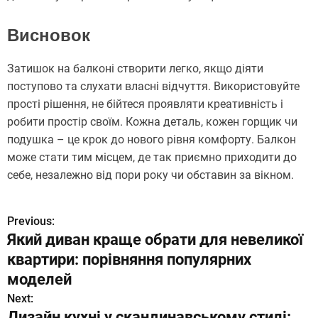
Висновок
Затишок на балконі створити легко, якщо діяти
поступово та слухати власні відчуття. Використовуйте
прості рішення, не бійтеся проявляти креативність і
робити простір своїм. Кожна деталь, кожен горщик чи
подушка – це крок до нового рівня комфорту. Балкон
може стати тим місцем, де так приємно приходити до
себе, незалежно від пори року чи обставин за вікном.
Previous:
Н
Який диван краще обрати для невеликої
а
квартири: порівняння популярних
в
моделей
Next:
и
Дизайн кухні у скандинавському стилі: