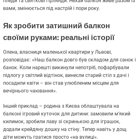
пледи та святкові гірлянди. Нехай балкон живе разом із
вами, змінюється під настрій і пори року.
Як зробити затишний балкон
своїми руками: реальні історії
Олена, власниця маленької квартири у Львові,
розповідає: «Наш балкон довго був складом для санок і
банок. Коли нарешті викинули непотріб, пофарбували
підлогу у світлий відтінок, винесли старий стіл з дачі і
посадили квіти – він став улюбленим місцем для
вечірнього чаювання».
Інший приклад – родина з Києва облаштувала на
балконі ігровий куточок для дитини: замовили м’який
килимок, зробили лаву зі скринькою для іграшок,
додали крейдяну дошку на стіну. Тепер навіть у дощ
діти можуть гратися просто «на вулиці».