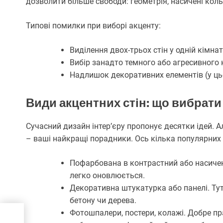
дозволити більше свободи: геометрія, насичені коль
Типові помилки при виборі акценту:
Виділення двох-трьох стін у одній кімна
Вибір занадто темного або агресивного
Надлишок декоративних елементів (у ць
Види акцентних стін: що вибрати
Сучасний дизайн інтер’єру пропонує десятки ідей. А
– ваші найкращі порадники. Ось кілька популярних 
Пофарбована в контрастний або насичени
легко оновлюється.
Декоративна штукатурка або панелі. Тут 
бетону чи дерева.
Фотошпалери, постери, колажі. Добре п
 та