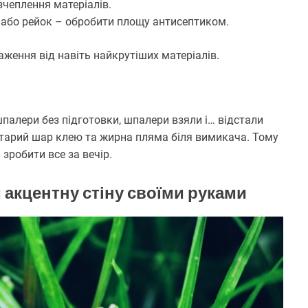
чеплення матеріалів.
й або рейок – обробити площу антисептиком.
ження від навіть найкрутіших матеріалів.
палери без підготовки, шпалери взяли і… відстали
 старий шар клею та жирна пляма біля вимикача. Тому
зробити все за вечір.
и акцентну стіну своїми руками