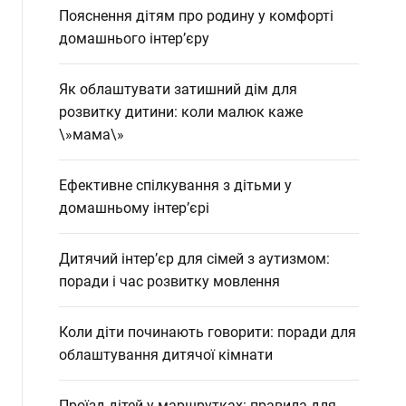
Пояснення дітям про родину у комфорті
домашнього інтер’єру
Як облаштувати затишний дім для
розвитку дитини: коли малюк каже
\»мама\»
Ефективне спілкування з дітьми у
домашньому інтер’єрі
Дитячий інтер’єр для сімей з аутизмом:
поради і час розвитку мовлення
Коли діти починають говорити: поради для
облаштування дитячої кімнати
Проїзд дітей у маршрутках: правила для