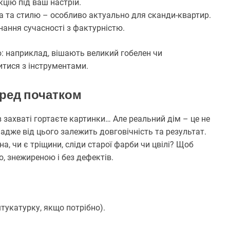
цію під ваш настрій.
а та стилю – особливо актуально для сканди-квартир.
нання сучасності з фактурністю.
ю: наприклад, вішають великий гобелен чи
зитися з інструментами.
еред початком
 в захваті гортаєте картинки… Але реальний дім – це не
 адже від цього залежить довговічність та результат.
на, чи є тріщини, сліди старої фарби чи цвілі? Щоб
, знежиреною і без дефектів.
тукатурку, якщо потрібно).