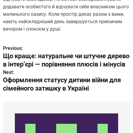
додавати особистого й відчувати себе власником цього
маленького оазису. Коли простір дихає разом з вами,
навіть найскладніший день завершується приємним
вечором і спокоєм у душі.
Previous:
Н
Що краще: натуральне чи штучне дерево
а
в інтер’єрі — порівняння плюсів і мінусів
в
Next:
Оформлення статусу дитини війни для
и
сімейного затишку в Україні
г
а
ц
и