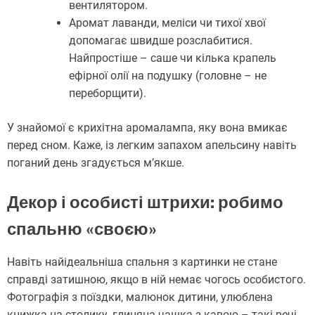
вентилятором.
Аромат лаванди, меліси чи тихої хвої
допомагає швидше розслабитися.
Найпростіше – саше чи кілька крапель
ефірної олії на подушку (головне – не
переборщити).
У знайомої є крихітна аромалампа, яку вона вмикає
перед сном. Каже, із легким запахом апельсину навіть
поганий день згадується м’якше.
Декор і особисті штрихи: робимо
спальню «своєю»
Навіть найідеальніша спальня з картинки не стане
справді затишною, якщо в ній немає чогось особистого.
Фотографія з поїздки, малюнок дитини, улюблена
книжка на столику, глиняна чашка з кавою – такі речі