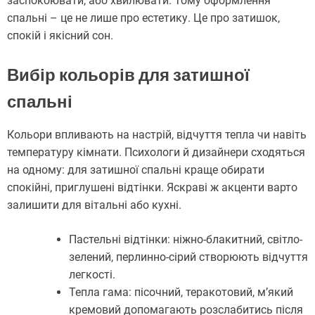
заспокоювати, або хвилювати. Тому оформлення
спальні – це не лише про естетику. Це про затишок,
спокій і якісний сон.
Вибір кольорів для затишної
спальні
Кольори впливають на настрій, відчуття тепла чи навіть
температуру кімнати. Психологи й дизайнери сходяться
на одному: для затишної спальні краще обирати
спокійні, приглушені відтінки. Яскраві ж акценти варто
залишити для вітальні або кухні.
Пастельні відтінки: ніжно-блакитний, світло-
зелений, перлинно-сірий створюють відчуття
легкості.
Тепла гама: пісочний, теракотовий, м’який
кремовий допомагають розслабитись після