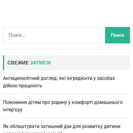
Н
а
й
т
и
СВЕЖИЕ
ЗАПИСИ
:
Антицелюлітний догляд: які інгредієнти у засобах
дійсно працюють
Пояснення дітям про родину у комфорті домашнього
інтер’єру
Як облаштувати затишний дім для розвитку дитини: