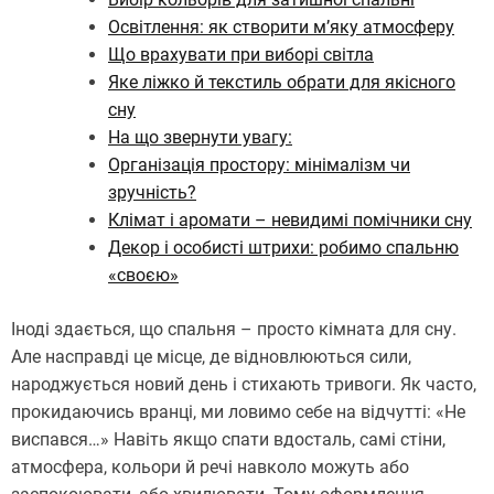
Освітлення: як створити м’яку атмосферу
Що врахувати при виборі світла
Яке ліжко й текстиль обрати для якісного
сну
На що звернути увагу:
Організація простору: мінімалізм чи
зручність?
Клімат і аромати – невидимі помічники сну
Декор і особисті штрихи: робимо спальню
«своєю»
Іноді здається, що спальня – просто кімната для сну.
Але насправді це місце, де відновлюються сили,
народжується новий день і стихають тривоги. Як часто,
прокидаючись вранці, ми ловимо себе на відчутті: «Не
виспався…» Навіть якщо спати вдосталь, самі стіни,
атмосфера, кольори й речі навколо можуть або