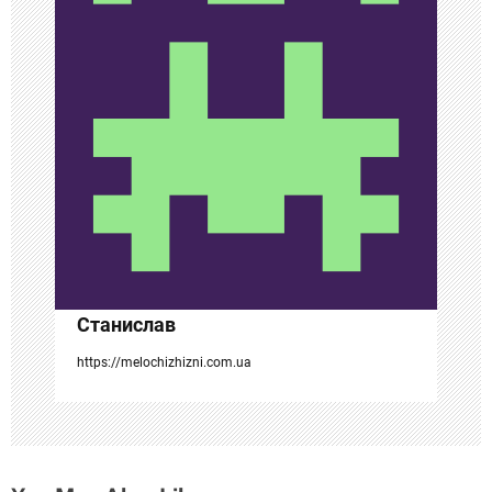
я
п
о
з
а
п
и
с
Станислав
я
https://melochizhizni.com.ua
м