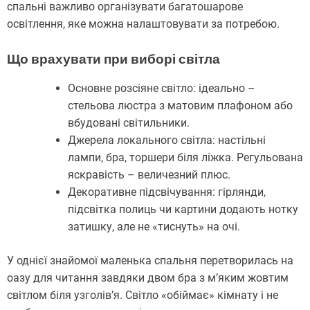
спальні важливо організувати багатошарове
освітлення, яке можна налаштовувати за потребою.
Що врахувати при виборі світла
Основне розсіяне світло: ідеально –
стельова люстра з матовим плафоном або
вбудовані світильники.
Джерела локального світла: настільні
лампи, бра, торшери біля ліжка. Регульована
яскравість – величезний плюс.
Декоративне підсвічування: гірлянди,
підсвітка полиць чи картини додають нотку
затишку, але не «тиснуть» на очі.
У однієї знайомої маленька спальня перетворилась на
оазу для читання завдяки двом бра з м’яким жовтим
світлом біля узголів’я. Світло «обіймає» кімнату і не