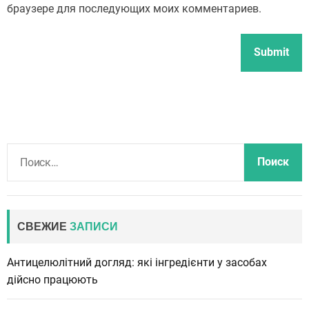
браузере для последующих моих комментариев.
Н
а
й
т
и
СВЕЖИЕ
ЗАПИСИ
:
Антицелюлітний догляд: які інгредієнти у засобах
дійсно працюють