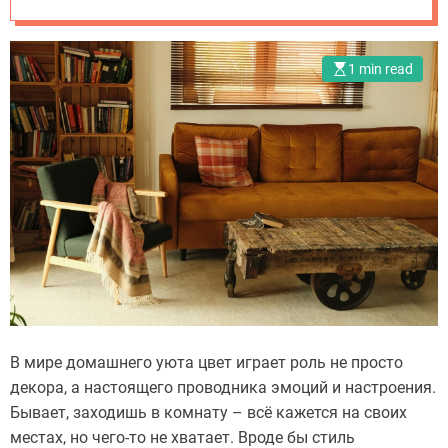
o
варианты для
m
дома
.
1 min read
u
a
В мире домашнего уюта цвет играет роль не просто
декора, а настоящего проводника эмоций и настроения.
Бывает, заходишь в комнату – всё кажется на своих
местах, но чего-то не хватает. Вроде бы стиль