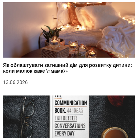
Як облаштувати затишний дім для розвитку дитини:
коли малюк каже \»мама\»
13.06.2026